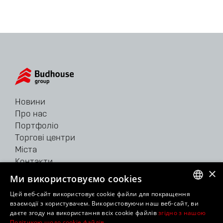
Новини
Про нас
Портфоліо
Торгові центри
Міста
Контакти
×
Ми використовуємо cookies
62/64 Velyka Vasylkivska str.
Цей веб-сайт використовує cookie файли для покращення
Kyiv, 03150, Ukraine
UKRAINIAN
взаємодії з користувачем. Використовуючи наш веб-сайт, ви
Tel: +38 044 207 38 28
даєте згоду на використання всіх cookie файлів
згідно з нашою
Fax: +38 044 207 38 29
ENGLISH
Політикою щодо cookie файлів.