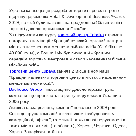
Українська асоціація роздрібної торгівлі провела третю
щорічну церемонію Retail & Development Business Awards
2019, на якій були названі і нагороджені найбільш успішні
торгові і девелоперські компанії країни.
За підсумками конкурсу
торговий центр Fabrika
отримав
нагороду в номінації «Кращий великий торговий центр в
містах з населенням менше мільйона осіб» (GLA більше
40 000 кв. м), а Forum Lviv був визнаний «Кращим
середнім торговим центром в містах з населенням більше
мільйона осіб».
Торговий центр Lubava
зайняв 2 місце в номінації
"Кращий маленький торговий центр в містах з населенням
менше мільйона осіб".
Budhouse Group
- інвестиційно-девелоперська група
компаній, що працюють на ринку нерухомості України з
2006 року.
Активна фаза розвитку компанії почалася в 2009 році.
Сьогодні група компаній є власником і забудовником
комерційної, офісної, готельної та житлової нерухомості в
таких містах, як Київ (та область), Херсон, Черкаси, Одеса,
Харків, Запоріжжя та Львів.