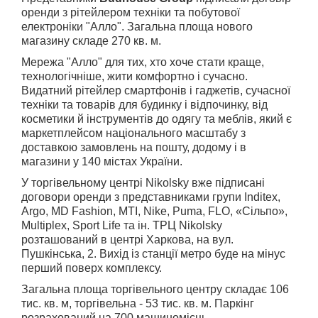
оренди з рiтейлером техніки та побутової
електроніки "Алло". Загальна площа нового
магазину складе 270 кв. м.
Мережа "Алло" для тих, хто хоче стати краще,
технологічніше, жити комфортно і сучасно.
Видатний рітейлер смартфонів і гаджетів, сучасної
техніки та товарів для будинку і відпочинку, від
косметики й інструментів до одягу та меблів, який є
маркетплейсом національного масштабу з
доставкою замовлень на пошту, додому і в
магазини у 140 містах України.
У торгiвельному центрі Nikolsky вже підписані
договори оренди з представниками групи Inditex,
Argo, MD Fashion, MTI, Nike, Puma, FLO, «Сiльпо»,
Multiplex, Sport Life та ін. ТРЦ Nikolsky
розташований в центрі Харкова, на вул.
Пушкінська, 2. Вихід із станції метро буде на мінус
перший поверх комплексу.
Загальна площа торгiвельного центру складає 106
тис. кв. м, торгiвельна - 53 тис. кв. м. Паркінг
розрахований на 700 машиномісць.