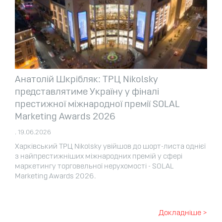
Анатолій Шкрібляк: ТРЦ Nikolsky
представлятиме Україну у фіналі
престижної міжнародної премії SOLAL
Marketing Awards 2026
. 19.06.2026
Харківський ТРЦ Nikolsky увійшов до шорт-листа однієї
з найпрестижніших міжнародних премій у сфері
маркетингу торговельної нерухомості - SOLAL
Marketing Awards 2026.
Докладніше >