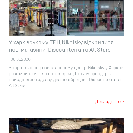
У харківському ТРЦ Nikolsky відкрилися
нові магазини Discounterra та All Stars
. 08.07.2026
У торговельно-розважальному центрі Nikolsky у Харкові
розширилася fashion-галерея. До пулу орендарів
приєдналися одразу два нові бренди - Discounterra та
All Stars.
Докладніше >