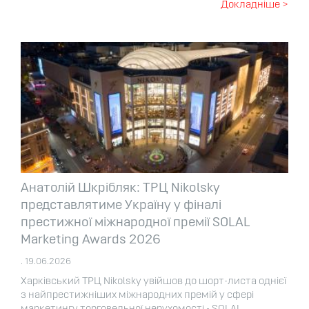
Докладніше >
Анатолій Шкрібляк: ТРЦ Nikolsky
представлятиме Україну у фіналі
престижної міжнародної премії SOLAL
Marketing Awards 2026
. 19.06.2026
Харківський ТРЦ Nikolsky увійшов до шорт-листа однієї
з найпрестижніших міжнародних премій у сфері