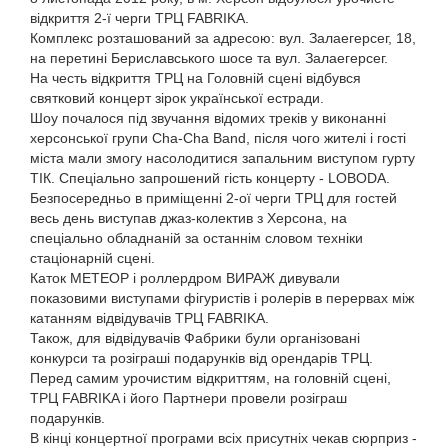
відкриття 2-ї черги ТРЦ FABRIKA.
Комплекс розташований за адресою: вул. Залаегерсег, 18,
на перетині Бериславського шосе та вул. Залаегерсег.
На честь відкриття ТРЦ на Головній сцені відбувся
святковий концерт зірок української естради.
Шоу почалося під звучання відомих треків у виконанні
херсонської групи Cha-Сha Band, після чого жителі і гості
міста мали змогу насолодитися запальним виступом гурту
ТІК. Спеціально запрошений гість концерту - LOBODA.
Безпосередньо в приміщенні 2-ої черги ТРЦ для гостей
весь день виступав джаз-колектив з Херсона, на
спеціально обладнаній за останнім словом техніки
стаціонарній сцені.
Каток МЕТЕОР і роллердром ВИРАЖ дивували
показовими виступами фігуристів і ролерів в перервах між
катанням відвідувачів ТРЦ FABRIKA.
Також, для відвідувачів Фабрики були організовані
конкурси та розіграші подарунків від орендарів ТРЦ.
Перед самим урочистим відкриттям, на головній сцені,
ТРЦ FABRIKA і його Партнери провели розіграш
подарунків.
В кінці концертної програми всіх присутніх чекав сюрприз -