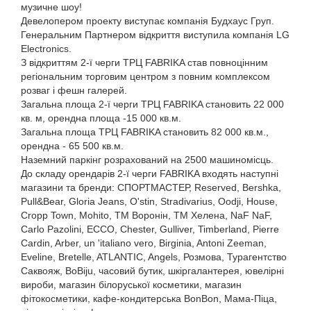
музичне шоу!
Девелопером проекту виступає компанія Будхаус Груп.
Генеральним Партнером відкриття виступила компанія LG
Electronics.
З відкриттям 2-ї черги ТРЦ FABRIKA став повноцінним
регіональним торговим центром з повним комплексом
розваг і фешн галерей.
Загальна площа 2-ї черги ТРЦ FABRIKA становить 22 000
кв. м, орендна площа -15 000 кв.м.
Загальна площа ТРЦ FABRIKA становить 82 000 кв.м.,
орендна - 65 500 кв.м.
Наземний паркінг розрахований на 2500 машиномісць.
До складу орендарів 2-ї черги FABRIKA входять наступні
магазини та бренди: СПОРТМАСТЕР, Reserved, Bershka,
Pull&Bear, Gloria Jeans, O'stin, Stradivarius, Оodji, House,
Cropp Town, Mohito, ТМ Воронін, ТМ Хелена, NaF NaF,
Carlo Pazolini, ECCO, Chester, Gulliver, Timberland, Pierre
Cardin, Arber, un 'italiano vero, Birginia, Antoni Zeeman,
Eveline, Bretelle, ATLANTIC, Angels, Розмова, Турагентство
Саквояж, BoBiju, часовий бутик, шкіргалантерея, ювелірні
вироби, магазин білоруської косметики, магазин
фітокосметики, кафе-кондитерська BonBon, Мама-Піца,