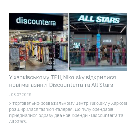
У харківському ТРЦ Nikolsky відкрилися
нові магазини Discounterra та All Stars
. 08.07.2026
У торговельно-розважальному центрі Nikolsky у Харкові
розширилася fashion-галерея. До пулу орендарів
приєдналися одразу два нові бренди - Discounterra та
All Stars.