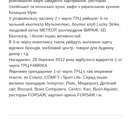
різноманітні кафе швидкого харчування, ресторан
італійської та японської кухні, кафе з українською кухнею
Козацька Мрія.
У розважальну частину 2-ї черги ТРЦ увійшли: 6-ти
зальний кінотеатр Мультиплекс, боулінг клуб Lucky Strike,
льодовий каток МЕТЕОР, роллердром ВИРАЖ, 5D
Кінотеатр, і безліч інших активностей.
В 3-ю чергу комплексу також увійдуть магазини одягу
відомих брендів, меблевий центр, товари для будинку,
декор і т.д.
Нагадаємо, 28 березня 2012 року відбулося відкриття 1-ої
черги ТРЦ FABRIKA.
Якірними орендарями 1-ої черги ТРЦ є такі мережеві
гіганти, як Сільпо, COMFY і Sport Life. Серед інших
великих орендарів: Інтертоп, Plato, Megasport, Дитячий
світ, Brocard, Brain Computers, Centro, Kari, Buon Aquisto,
ресторан FORSAЖ, картинг-арена FORSAЖ і ін.