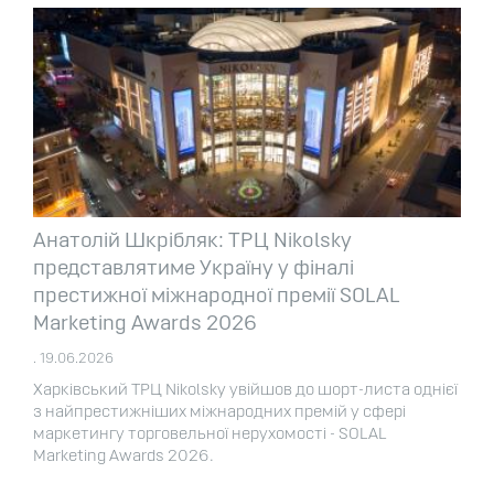
Анатолій Шкрібляк: ТРЦ Nikolsky
представлятиме Україну у фіналі
престижної міжнародної премії SOLAL
Marketing Awards 2026
. 19.06.2026
Харківський ТРЦ Nikolsky увійшов до шорт-листа однієї
з найпрестижніших міжнародних премій у сфері
маркетингу торговельної нерухомості - SOLAL
Marketing Awards 2026.