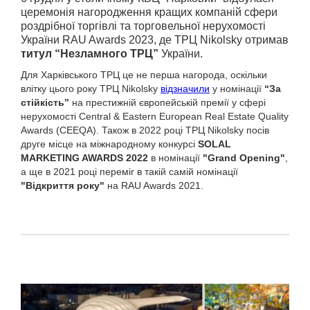
церемонія нагородження кращих компаній сфери
роздрібної торгівлі та торговельної нерухомості
України RAU Awards 2023, де ТРЦ Nikolsky отримав
титул
“Незламного ТРЦ”
України.
Для Харківського ТРЦ це не перша нагорода, оскільки
влітку цього року ТРЦ Nikolsky
відзначили
у номінації
“За
стійкість”
на престижній європейській премії у сфері
нерухомості Central & Eastern European Real Estate Quality
Awards (CEEQA). Також в 2022 році ТРЦ Nikolsky посів
друге місце на міжнародному конкурсі
SOLAL
MARKETING AWARDS 2022
в номінації
"Grand Opening"
,
а ще в 2021 році переміг в такій самій номінації
"Відкриття року"
на RAU Awards 2021.