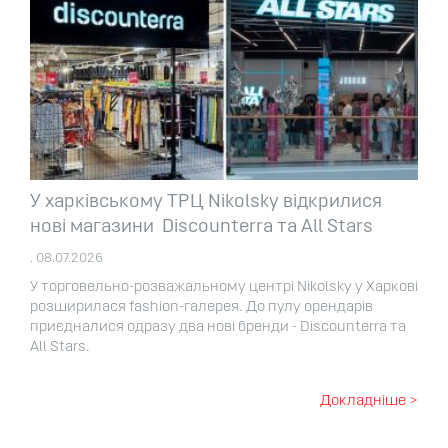
У харківському ТРЦ Nikolsky відкрилися
нові магазини Discounterra та All Stars
. 08.07.2026
У торговельно-розважальному центрі Nikolsky у Харкові
розширилася fashion-галерея. До пулу орендарів
приєдналися одразу два нові бренди - Discounterra та
All Stars.
Докладніше >