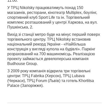
11.00.
У ТРЦ Nikolsky працюватимуть понад 150
магазинів, ресторани, кінотеатр Multiplex, боулінг,
спортивний клуб Sport Life та ін. Торгівельний
комплекс розташований у центрі Харкова, на вул.
Пушкінська, 2.
Вихід зі станції метро буде на мінус перший поверх
торгівельного центру. ТРЦ Nikolsky встановив
національний рекорд України - «Найбільша
конструкція у вигляді купола на будівлі». Паркінг
розрахований на 700 машиномісць. Реалізацією
проекту займається девелоперська компанія
Budhouse Group.
З 2009 року компанія відкрила три торгівельні
центри: ТРЦ Fabrika (Херсон), ТРЦ Lubava
(Черкаси), ТРЦ Forum (Львів) та готель Khortitsa
Palace (Запоріжжя).