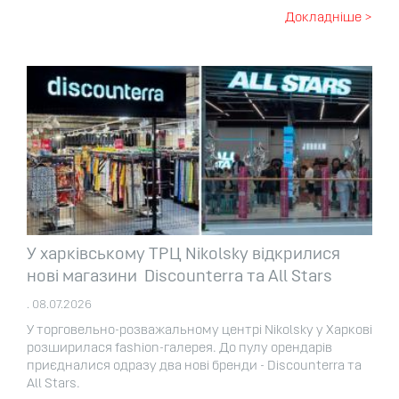
Докладніше >
У харківському ТРЦ Nikolsky відкрилися
нові магазини Discounterra та All Stars
. 08.07.2026
У торговельно-розважальному центрі Nikolsky у Харкові
розширилася fashion-галерея. До пулу орендарів
приєдналися одразу два нові бренди - Discounterra та
All Stars.